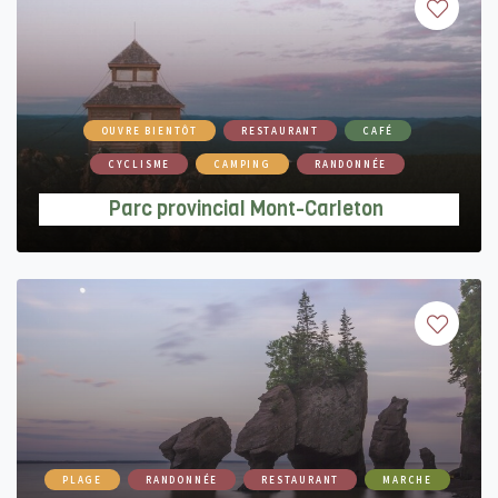
OUVRE BIENTÔT
RESTAURANT
CAFÉ
CYCLISME
CAMPING
RANDONNÉE
Parc provincial Mont-Carleton
PLAGE
RANDONNÉE
RESTAURANT
MARCHE