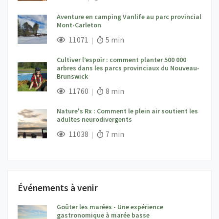
Aventure en camping Vanlife au parc provincial
Mont-Carleton
;
Vues;
Temps de lecture:
11071
5 min
Cultiver l’espoir : comment planter 500 000
arbres dans les parcs provinciaux du Nouveau-
Brunswick
;
Vues;
Temps de lecture:
11760
8 min
Nature's Rx : Comment le plein air soutient les
adultes neurodivergents
;
Vues;
Temps de lecture:
11038
7 min
Événements à venir
Goûter les marées - Une expérience
;
gastronomique à marée basse