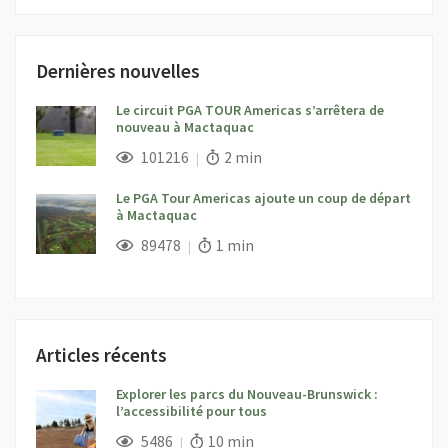
Dernières nouvelles
Le circuit PGA TOUR Americas s’arrêtera de
nouveau à Mactaquac
;
Vues;
Temps de lecture:
101216
2 min
Le PGA Tour Americas ajoute un coup de départ
à Mactaquac
;
Vues;
Temps de lecture:
89478
1 min
Articles récents
Explorer les parcs du Nouveau-Brunswick :
l’accessibilité pour tous
;
Vues;
Temps de lecture:
5486
10 min