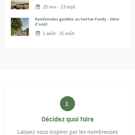
Date :
25 nov. - 23 sept.
Randonnées guidées au Sentier Fundy - Série
;
d'août
Date :
1 août - 31 août
1
Décidez quoi faire
Laissez-vous inspirer par les nombreuses