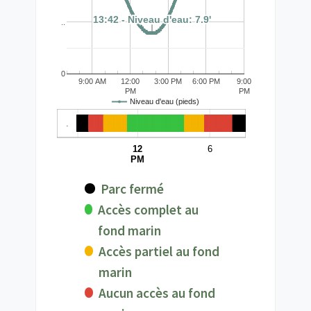
13:42 - Niveau d'eau: 7.9'
13:42 - Niveau d'eau: 7.9'
13:42 - Niveau d'eau: 7.9'
13:42 - Niveau d'eau: 7.9'
..
0
9:00 AM
12:00
3:00 PM
6:00 PM
9:00
PM
PM
Niveau d'eau (pieds)
.
12
6
PM
Parc fermé
Accès complet au
fond marin
Accès partiel au fond
marin
Aucun accès au fond