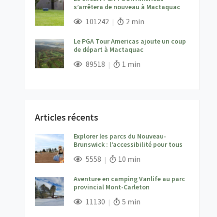
s’arrêtera de nouveau à Mactaquac
;
Vues;
Temps de lecture:
101242
2 min
Le PGA Tour Americas ajoute un coup
de départ à Mactaquac
;
Vues;
Temps de lecture:
89518
1 min
Articles récents
Explorer les parcs du Nouveau-
Brunswick : l’accessibilité pour tous
;
Vues;
Temps de lecture:
5558
10 min
Aventure en camping Vanlife au parc
provincial Mont-Carleton
;
Vues;
Temps de lecture:
11130
5 min