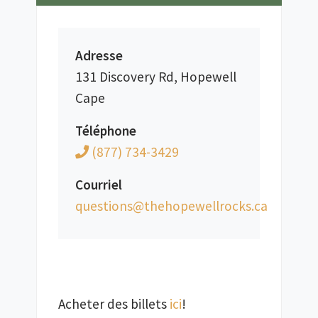
Adresse
131 Discovery Rd, Hopewell
Cape
Téléphone
(877) 734-3429
Courriel
ac.skcorllewepoheht@snoitseuq
Acheter des billets 
ici
!