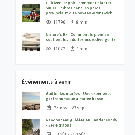
Cultiver l’espoir : comment planter
500 000 arbres dans les parcs
provinciaux du Nouveau-Brunswick
;
Vues;
Temps de lecture:
11796
8 min
Nature's Rx : Comment le plein air
soutient les adultes neurodivergents
;
Vues;
Temps de lecture:
11072
7 min
Événements à venir
Goûter les marées - Une expérience
;
gastronomique à marée basse
Date :
25 nov. - 23 sept.
Randonnées guidées au Sentier Fundy
;
- Série d'août
Date :
1 août - 31 août