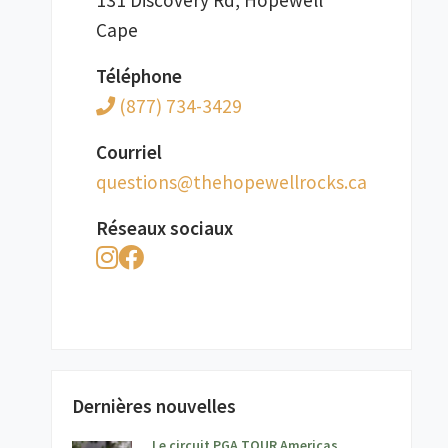
131 Discovery Rd, Hopewell
Cape
Téléphone
(877) 734-3429
Courriel
ac.skcorllewepoheht@snoitseuq
Réseaux sociaux
Dernières nouvelles
Le circuit PGA TOUR Americas