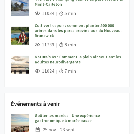
Mont-Carleton
;
Vues;
Temps de lecture:
11034
5 min
Cultiver l’espoir : comment planter 500 000
arbres dans les parcs provinciaux du Nouveau-
Brunswick
;
Vues;
Temps de lecture:
11739
8 min
Nature's Rx : Comment le plein air soutient les
adultes neurodivergents
;
Vues;
Temps de lecture:
11024
7 min
Événements à venir
Goûter les marées - Une expérience
;
gastronomique à marée basse
Date :
25 nov. - 23 sept.