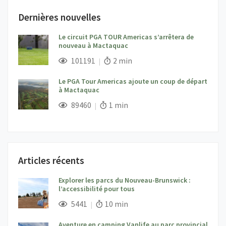
Dernières nouvelles
Le circuit PGA TOUR Americas s’arrêtera de
nouveau à Mactaquac
;
Vues;
Temps de lecture:
101191
2 min
Le PGA Tour Americas ajoute un coup de départ
à Mactaquac
;
Vues;
Temps de lecture:
89460
1 min
Articles récents
Explorer les parcs du Nouveau-Brunswick :
l’accessibilité pour tous
;
Vues;
Temps de lecture:
5441
10 min
Aventure en camping Vanlife au parc provincial