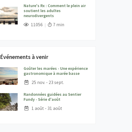
Nature's Rx : Comment le plein air
soutient les adultes
neurodivergents
;
Vues;
Temps de lecture:
11056
7 min
Événements à venir
Goûter les marées - Une expérience
;
gastronomique à marée basse
Date :
25 nov. - 23 sept.
Randonnées guidées au Sentier
;
Fundy - Série d'août
Date :
1 août - 31 août