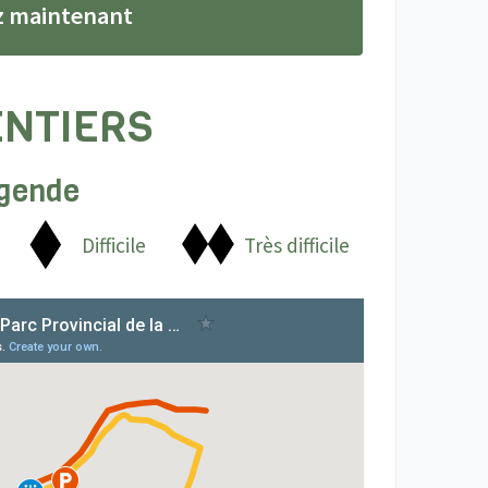
z maintenant
NTIERS
gende
Difficile
Très difficile