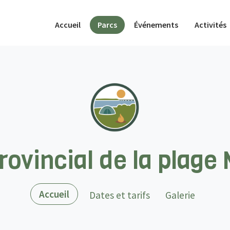
(actif)
Accueil
Parcs
Événements
Activités
rovincial de la plage
(actif)
Accueil
Dates et tarifs
Galerie