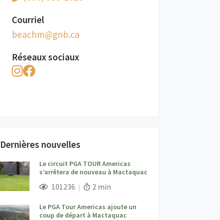
Courriel
ac.bng@mhcaeb
Réseaux sociaux
Dernières nouvelles
Le circuit PGA TOUR Americas
s’arrêtera de nouveau à Mactaquac
;
Vues;
Temps de lecture:
101236
2 min
Le PGA Tour Americas ajoute un
coup de départ à Mactaquac