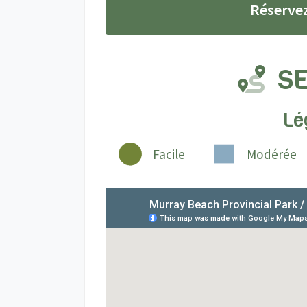
Réserve
SE
Lé
Facile
Modérée