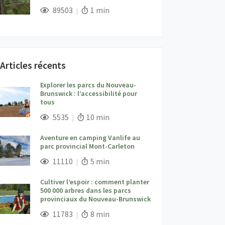
;
Vues;
Temps de lecture:
89503
1 min
Articles récents
Explorer les parcs du Nouveau-
Brunswick : l’accessibilité pour
tous
;
Vues;
Temps de lecture:
5535
10 min
Aventure en camping Vanlife au
parc provincial Mont-Carleton
;
Vues;
Temps de lecture:
11110
5 min
Cultiver l’espoir : comment planter
500 000 arbres dans les parcs
provinciaux du Nouveau-Brunswick
;
Vues;
Temps de lecture:
11783
8 min