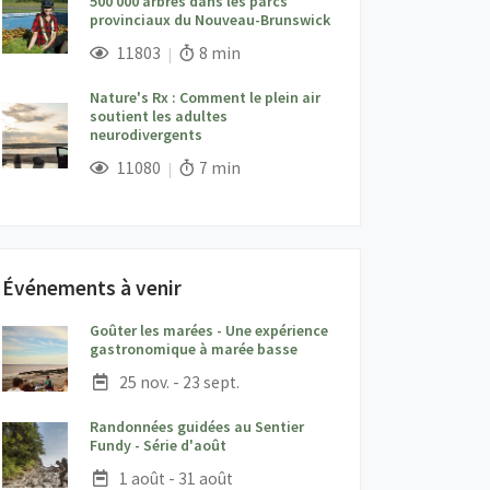
500 000 arbres dans les parcs
provinciaux du Nouveau-Brunswick
;
Vues;
Temps de lecture:
11803
8 min
Nature's Rx : Comment le plein air
soutient les adultes
neurodivergents
;
Vues;
Temps de lecture:
11080
7 min
Événements à venir
Goûter les marées - Une expérience
;
gastronomique à marée basse
Date :
25 nov. - 23 sept.
Randonnées guidées au Sentier
;
Fundy - Série d'août
Date :
1 août - 31 août