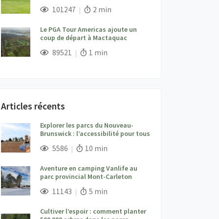
;
Vues;
Temps de lecture:
101247
2 min
Le PGA Tour Americas ajoute un
coup de départ à Mactaquac
;
Vues;
Temps de lecture:
89521
1 min
Articles récents
Explorer les parcs du Nouveau-
Brunswick : l’accessibilité pour tous
;
Vues;
Temps de lecture:
5586
10 min
Aventure en camping Vanlife au
parc provincial Mont-Carleton
;
Vues;
Temps de lecture:
11143
5 min
Cultiver l’espoir : comment planter