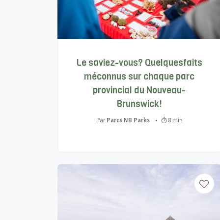
Le saviez-vous? Quelquesfaits
méconnus sur chaque parc
provincial du Nouveau-
Brunswick!
Par
Parcs NB Parks
•
8 min