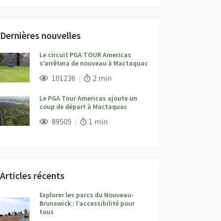
Dernières nouvelles
Le circuit PGA TOUR Americas
s’arrêtera de nouveau à Mactaquac
;
Vues;
Temps de lecture:
101236
2 min
Le PGA Tour Americas ajoute un
coup de départ à Mactaquac
;
Vues;
Temps de lecture:
89505
1 min
Articles récents
Explorer les parcs du Nouveau-
Brunswick : l’accessibilité pour
tous