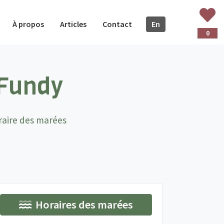
À propos
Articles
Contact
En
glish
0
 Fundy
raire des marées
Horaires des marées