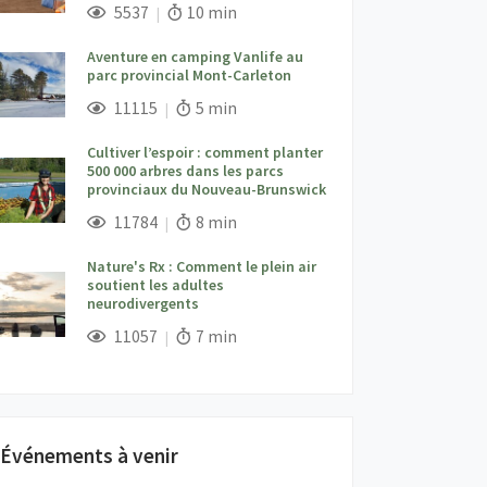
;
Vues;
Temps de lecture:
5537
10 min
Aventure en camping Vanlife au
parc provincial Mont-Carleton
;
Vues;
Temps de lecture:
11115
5 min
Cultiver l’espoir : comment planter
500 000 arbres dans les parcs
provinciaux du Nouveau-Brunswick
;
Vues;
Temps de lecture:
11784
8 min
Nature's Rx : Comment le plein air
soutient les adultes
neurodivergents
;
Vues;
Temps de lecture:
11057
7 min
Événements à venir