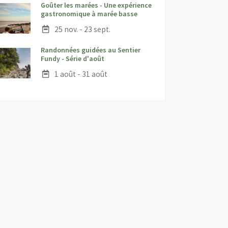
Goûter les marées - Une expérience
;
gastronomique à marée basse
Date :
25 nov. - 23 sept.
Randonnées guidées au Sentier
;
Fundy - Série d'août
Date :
1 août - 31 août