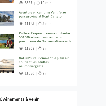
;
Vues;
Temps de lecture:
5587
10 min
Aventure en camping Vanlife au
parc provincial Mont-Carleton
;
Vues;
Temps de lecture:
11145
5 min
Cultiver l’espoir : comment planter
500 000 arbres dans les parcs
provinciaux du Nouveau-Brunswick
;
Vues;
Temps de lecture:
11803
8 min
Nature's Rx : Comment le plein air
soutient les adultes
neurodivergents
;
Vues;
Temps de lecture:
11080
7 min
Événements à venir