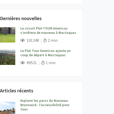
Dernières nouvelles
Le circuit PGA TOUR Americas
s’arrêtera de nouveau à Mactaquac
;
Vues;
Temps de lecture:
101248
2 min
Le PGA Tour Americas ajoute un
coup de départ à Mactaquac
;
Vues;
Temps de lecture:
89521
1 min
Articles récents
Explorer les parcs du Nouveau-
Brunswick : l’accessibilité pour
tous