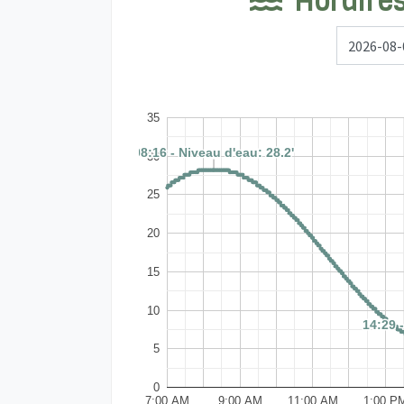
Horaires
35
08:16 - Niveau d'eau: 28.2'
08:16 - Niveau d'eau: 28.2'
30
25
20
15
10
14:29 -
14:29 -
5
0
7:00 AM
9:00 AM
11:00 AM
1:00 P