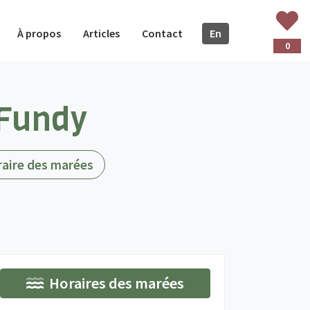
À propos
Articles
Contact
En
glish
0
 Fundy
(actif)
aire des marées
Horaires des marées