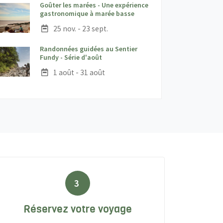
Goûter les marées - Une expérience
;
gastronomique à marée basse
Date :
25 nov. - 23 sept.
Randonnées guidées au Sentier
;
Fundy - Série d'août
Date :
1 août - 31 août
3
Réservez votre voyage