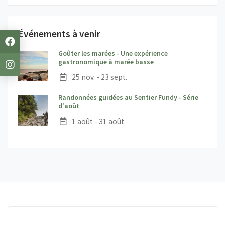
Événements à venir
Goûter les marées - Une expérience
;
gastronomique à marée basse
Date :
25 nov. - 23 sept.
Randonnées guidées au Sentier Fundy - Série
;
d'août
Date :
1 août - 31 août