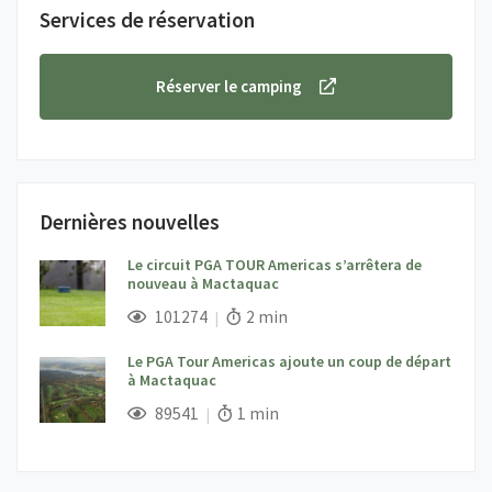
Services de réservation
Réserver le camping
Dernières nouvelles
Le circuit PGA TOUR Americas s’arrêtera de
nouveau à Mactaquac
;
Vues;
Temps de lecture:
101274
2 min
Le PGA Tour Americas ajoute un coup de départ
à Mactaquac
;
Vues;
Temps de lecture:
89541
1 min