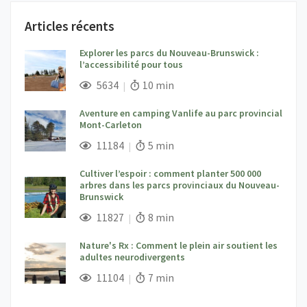
Articles récents
Explorer les parcs du Nouveau-Brunswick :
l’accessibilité pour tous
;
Vues;
Temps de lecture:
5634
10 min
Aventure en camping Vanlife au parc provincial
Mont-Carleton
;
Vues;
Temps de lecture:
11184
5 min
Cultiver l’espoir : comment planter 500 000
arbres dans les parcs provinciaux du Nouveau-
Brunswick
;
Vues;
Temps de lecture:
11827
8 min
Nature's Rx : Comment le plein air soutient les
adultes neurodivergents
;
Vues;
Temps de lecture:
11104
7 min